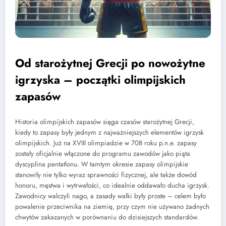
Od starożytnej Grecji po nowożytne
igrzyska – początki olimpijskich
zapasów
Historia olimpijskich zapasów sięga czasów starożytnej Grecji,
kiedy to zapasy były jednym z najważniejszych elementów igrzysk
olimpijskich. Już na XVIII olimpiadzie w 708 roku p.n.e. zapasy
zostały oficjalnie włączone do programu zawodów jako piąta
dyscyplina pentatlonu. W tamtym okresie zapasy olimpijskie
stanowiły nie tylko wyraz sprawności fizycznej, ale także dowód
honoru, męstwa i wytrwałości, co idealnie oddawało ducha igrzysk.
Zawodnicy walczyli nago, a zasady walki były proste – celem było
powalenie przeciwnika na ziemię, przy czym nie używano żadnych
chwytów zakazanych w porównaniu do dzisiejszych standardów.