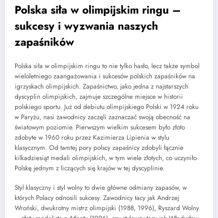
Polska siła w olimpijskim ringu –
sukcesy i wyzwania naszych
zapaśników
Polska siła w olimpijskim ringu to nie tylko hasło, lecz także symbol
wieloletniego zaangażowania i sukcesów polskich zapaśników na
igrzyskach olimpijskich. Zapaśnictwo, jako jedna z najstarszych
dyscyplin olimpijskich, zajmuje szczególne miejsce w historii
polskiego sportu. Już od debiutu olimpijskiego Polski w 1924 roku
w Paryżu, nasi zawodnicy zaczęli zaznaczać swoją obecność na
światowym poziomie. Pierwszym wielkim sukcesem było złoto
zdobyte w 1960 roku przez Kazimierza Lipienia w stylu
klasycznym. Od tamtej pory polscy zapaśnicy zdobyli łącznie
kilkadziesiąt medali olimpijskich, w tym wiele złotych, co uczyniło
Polskę jednym z liczących się krajów w tej dyscyplinie.
Styl klasyczny i styl wolny to dwie główne odmiany zapasów, w
których Polacy odnosili sukcesy. Zawodnicy tacy jak Andrzej
Wroński, dwukrotny mistrz olimpijski (1988, 1996), Ryszard Wolny