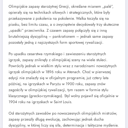
Olimpijskie zapasy starożytnej Grecji, określane mianem „palé”,
opierały się na technikach siłowych i strategicznych, które były
przekazywane z pokolenia na pokolenie. Walka toczyła się na
piasku, bez limitu czasu, a o zwycięstwie decydowały trzy skuteczne
„upadki” przeciwnika. Z czasem zapasy połączyły się z inną
brutalniejszą dyscypliną – pankrationem – jednak same zapasy
pozostały jedną z najczystszych form sportowej rywalizacji.
Po upadku cesarstwa rzymskiego i zawieszeniu starożytnych
igrzysk, zapasy zniknęły z olimpijskiej sceny na wiele stuleci.
Powróciły jednak w wielkim stylu wraz z narodzinami nowożytnych
igrzysk olimpijskich w 1896 roku w Atenach. Choć w pierwszej
edycji nie znalazły się w oficjalnym programie, już cztery lata
później, na igrzyskach w Paryżu w 1900 roku, zapasy znów
zagościły w olimpijskiej rywalizacji, tym razem w formie stylu
klasycznego (grecko-rzymskiego). Styl wolny pojawił się oficjalnie w
1904 roku na igrzyskach w Saint Louis.
Od starożytnych zawodów po nowoczesnych olimpijskich mistrzów,
zapasy przeszły długą ewolucję, zachowując jednak ducha
dyscypliny, w której liczy się siła, determinacja i taktyczne myślenie.