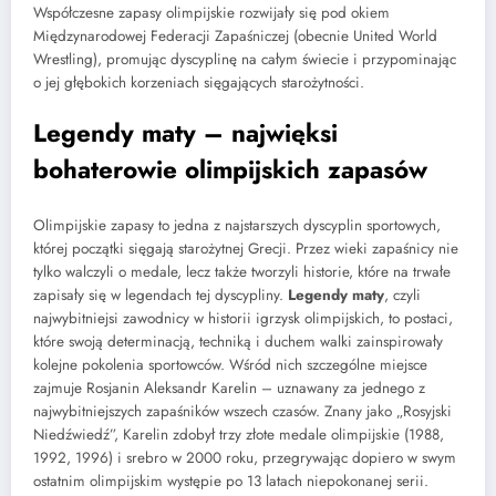
Współczesne zapasy olimpijskie rozwijały się pod okiem
Międzynarodowej Federacji Zapaśniczej (obecnie United World
Wrestling), promując dyscyplinę na całym świecie i przypominając
o jej głębokich korzeniach sięgających starożytności.
Legendy maty – najwięksi
bohaterowie olimpijskich zapasów
Olimpijskie zapasy to jedna z najstarszych dyscyplin sportowych,
której początki sięgają starożytnej Grecji. Przez wieki zapaśnicy nie
tylko walczyli o medale, lecz także tworzyli historie, które na trwałe
zapisały się w legendach tej dyscypliny.
Legendy maty
, czyli
najwybitniejsi zawodnicy w historii igrzysk olimpijskich, to postaci,
które swoją determinacją, techniką i duchem walki zainspirowały
kolejne pokolenia sportowców. Wśród nich szczególne miejsce
zajmuje Rosjanin Aleksandr Karelin – uznawany za jednego z
najwybitniejszych zapaśników wszech czasów. Znany jako „Rosyjski
Niedźwiedź”, Karelin zdobył trzy złote medale olimpijskie (1988,
1992, 1996) i srebro w 2000 roku, przegrywając dopiero w swym
ostatnim olimpijskim występie po 13 latach niepokonanej serii.