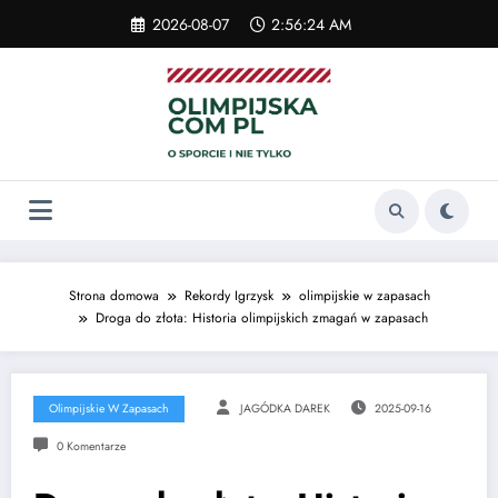
Skip
2026-08-07
2:56:24 AM
to
content
Strona domowa
Rekordy Igrzysk
olimpijskie w zapasach
Droga do złota: Historia olimpijskich zmagań w zapasach
Olimpijskie W Zapasach
JAGÓDKA DAREK
2025-09-16
0 Komentarze