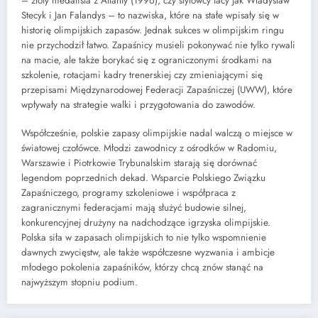
– złoty medalista z Atlanty (1996), czy stylowcy tacy jak Władysław
Stecyk i Jan Falandys – to nazwiska, które na stałe wpisały się w
historię olimpijskich zapasów. Jednak sukces w olimpijskim ringu
nie przychodził łatwo. Zapaśnicy musieli pokonywać nie tylko rywali
na macie, ale także borykać się z ograniczonymi środkami na
szkolenie, rotacjami kadry trenerskiej czy zmieniającymi się
przepisami Międzynarodowej Federacji Zapaśniczej (UWW), które
wpływały na strategie walki i przygotowania do zawodów.
Współcześnie, polskie zapasy olimpijskie nadal walczą o miejsce w
światowej czołówce. Młodzi zawodnicy z ośrodków w Radomiu,
Warszawie i Piotrkowie Trybunalskim starają się dorównać
legendom poprzednich dekad. Wsparcie Polskiego Związku
Zapaśniczego, programy szkoleniowe i współpraca z
zagranicznymi federacjami mają służyć budowie silnej,
konkurencyjnej drużyny na nadchodzące igrzyska olimpijskie.
Polska siła w zapasach olimpijskich to nie tylko wspomnienie
dawnych zwycięstw, ale także współczesne wyzwania i ambicje
młodego pokolenia zapaśników, którzy chcą znów stanąć na
najwyższym stopniu podium.