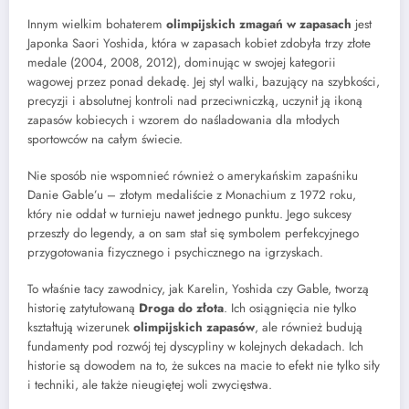
Innym wielkim bohaterem
olimpijskich zmagań w zapasach
jest
Japonka Saori Yoshida, która w zapasach kobiet zdobyła trzy złote
medale (2004, 2008, 2012), dominując w swojej kategorii
wagowej przez ponad dekadę. Jej styl walki, bazujący na szybkości,
precyzji i absolutnej kontroli nad przeciwniczką, uczynił ją ikoną
zapasów kobiecych i wzorem do naśladowania dla młodych
sportowców na całym świecie.
Nie sposób nie wspomnieć również o amerykańskim zapaśniku
Danie Gable’u – złotym medaliście z Monachium z 1972 roku,
który nie oddał w turnieju nawet jednego punktu. Jego sukcesy
przeszły do legendy, a on sam stał się symbolem perfekcyjnego
przygotowania fizycznego i psychicznego na igrzyskach.
To właśnie tacy zawodnicy, jak Karelin, Yoshida czy Gable, tworzą
historię zatytułowaną
Droga do złota
. Ich osiągnięcia nie tylko
kształtują wizerunek
olimpijskich zapasów
, ale również budują
fundamenty pod rozwój tej dyscypliny w kolejnych dekadach. Ich
historie są dowodem na to, że sukces na macie to efekt nie tylko siły
i techniki, ale także nieugiętej woli zwycięstwa.