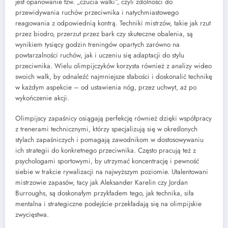
jest opanowanie tzw. „czucia walki”, czyli zdolności do
przewidywania ruchów przeciwnika i natychmiastowego
reagowania z odpowiednią kontrą. Techniki mistrzów, takie jak rzut
przez biodro, przerzut przez bark czy skuteczne obalenia, są
wynikiem tysięcy godzin treningów opartych zarówno na
powtarzalności ruchów, jak i uczeniu się adaptacji do stylu
przeciwnika. Wielu olimpijczyków korzysta również z analizy wideo
swoich walk, by odnaleźć najmniejsze słabości i doskonalić technikę
w każdym aspekcie – od ustawienia nóg, przez uchwyt, aż po
wykończenie akcji.
Olimpijscy zapaśnicy osiągają perfekcję również dzięki współpracy
z trenerami technicznymi, którzy specjalizują się w określonych
stylach zapaśniczych i pomagają zawodnikom w dostosowywaniu
ich strategii do konkretnego przeciwnika. Często pracują też z
psychologami sportowymi, by utrzymać koncentrację i pewność
siebie w trakcie rywalizacji na najwyższym poziomie. Utalentowani
mistrzowie zapasów, tacy jak Aleksander Karelin czy Jordan
Burroughs, są doskonałym przykładem tego, jak technika, siła
mentalna i strategiczne podejście przekładają się na olimpijskie
zwycięstwa.