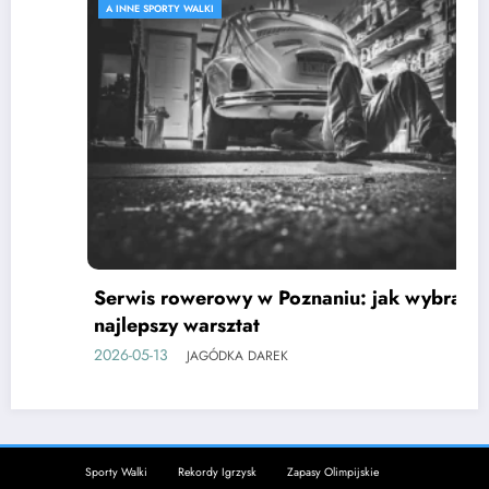
A INNE SPORTY WALKI
Serwis rowerowy w Poznaniu: jak wybrać
najlepszy warsztat
2026-05-13
JAGÓDKA DAREK
Sporty Walki
Rekordy Igrzysk
Zapasy Olimpijskie