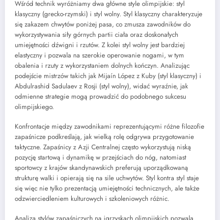
Wśród technik wyróżniamy dwa główne style olimpijskie: styl
klasyczny (grecko-rzymski) i styl wolny. Styl klasyczny charakteryzuje
się zakazem chwytów poniżej pasa, co zmusza zawodników do
wykorzystywania siły górnych partii ciała oraz doskonałych
umiejętności dźwigni i rzutów. Z kolei styl wolny jest bardziej
elastyczny i pozwala na szerokie operowanie nogami, w tym
obalenia i rzuty z wykorzystaniem dolnych kończyn. Analizując
podejście mistrzów takich jak Mijaín López z Kuby (styl klasyczny) i
Abdulrashid Sadulaev z Rosji (styl wolny), widać wyraźnie, jak
odmienne strategie mogą prowadzić do podobnego sukcesu
olimpijskiego.
Konfrontacje między zawodnikami reprezentującymi różne filozofie
zapaśnicze podkreślają, jak wielką rolę odgrywa przygotowanie
taktyczne. Zapaśnicy z Azji Centralnej często wykorzystują niską
pozycję startową i dynamikę w przejściach do nóg, natomiast
sportowcy z krajów skandynawskich preferują uporządkowaną
strukturę walki i opierają się na sile uchwytów. Styl kontra styl staje
się więc nie tylko prezentacją umiejętności technicznych, ale także
odzwierciedleniem kulturowych i szkoleniowych różnic.
Analiza stylów zapaśniczych na igrzyskach olimpijskich pozwala