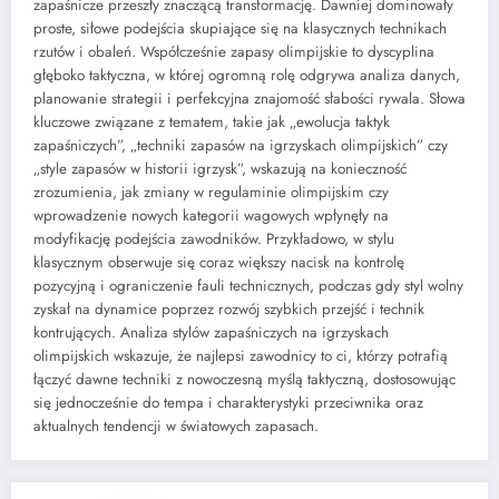
zapaśnicze przeszły znaczącą transformację. Dawniej dominowały
proste, siłowe podejścia skupiające się na klasycznych technikach
rzutów i obaleń. Współcześnie zapasy olimpijskie to dyscyplina
głęboko taktyczna, w której ogromną rolę odgrywa analiza danych,
planowanie strategii i perfekcyjna znajomość słabości rywala. Słowa
kluczowe związane z tematem, takie jak „ewolucja taktyk
zapaśniczych”, „techniki zapasów na igrzyskach olimpijskich” czy
„style zapasów w historii igrzysk”, wskazują na konieczność
zrozumienia, jak zmiany w regulaminie olimpijskim czy
wprowadzenie nowych kategorii wagowych wpłynęły na
modyfikację podejścia zawodników. Przykładowo, w stylu
klasycznym obserwuje się coraz większy nacisk na kontrolę
pozycyjną i ograniczenie fauli technicznych, podczas gdy styl wolny
zyskał na dynamice poprzez rozwój szybkich przejść i technik
kontrujących. Analiza stylów zapaśniczych na igrzyskach
olimpijskich wskazuje, że najlepsi zawodnicy to ci, którzy potrafią
łączyć dawne techniki z nowoczesną myślą taktyczną, dostosowując
się jednocześnie do tempa i charakterystyki przeciwnika oraz
aktualnych tendencji w światowych zapasach.