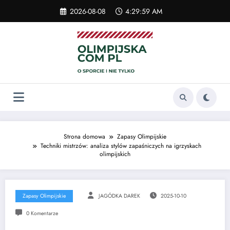
Skip
2026-08-08
4:29:59 AM
to
content
Strona domowa
Zapasy Olimpijskie
Techniki mistrzów: analiza stylów zapaśniczych na igrzyskach
olimpijskich
Zapasy Olimpijskie
JAGÓDKA DAREK
2025-10-10
0 Komentarze