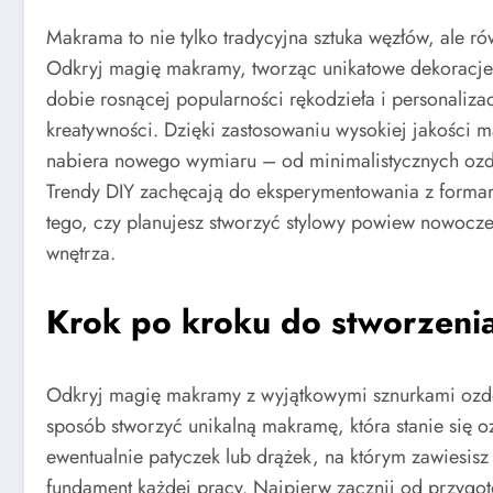
Makrama to nie tylko tradycyjna sztuka węzłów, ale 
Odkryj magię makramy, tworząc unikatowe dekoracje 
dobie rosnącej popularności rękodzieła i personaliza
kreatywności. Dzięki zastosowaniu wysokiej jakości ma
nabiera nowego wymiaru – od minimalistycznych ozdó
Trendy DIY zachęcają do eksperymentowania z formami
tego, czy planujesz stworzyć stylowy powiew nowoczes
wnętrza.
Krok po kroku do stworzeni
Odkryj magię makramy z wyjątkowymi sznurkami ozdobn
sposób stworzyć unikalną makramę, która stanie się 
ewentualnie patyczek lub drążek, na którym zawiesi
fundament każdej pracy. Najpierw zacznij od przygoto