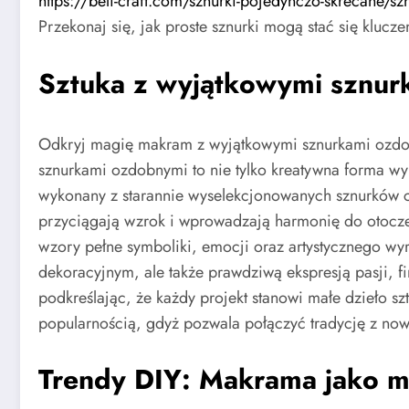
https://beli-craft.com/sznurki-pojedynczo-skrecane/
Przekonaj się, jak proste sznurki mogą stać się kluc
Sztuka z wyjątkowymi sznu
Odkryj magię makram z wyjątkowymi sznurkami ozdobn
sznurkami ozdobnymi to nie tylko kreatywna forma w
wykonany z starannie wyselekcjonowanych sznurków ch
przyciągają wzrok i wprowadzają harmonię do otocze
wzory pełne symboliki, emocji oraz artystycznego wy
dekoracyjnym, ale także prawdziwą ekspresją pasji, fin
podkreślając, że każdy projekt stanowi małe dzieło sz
popularnością, gdyż pozwala połączyć tradycję z nowoc
Trendy DIY: Makrama jako 