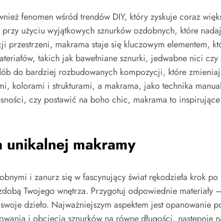
również fenomen wśród trendów DIY, który zyskuje coraz wi
przy użyciu wyjątkowych sznurków ozdobnych, które nadaj
cji przestrzeni, makrama staje się kluczowym elementem, k
teriałów, takich jak bawełniane sznurki, jedwabne nici czy
b do bardziej rozbudowanych kompozycji, które zmieniają z
, kolorami i strukturami, a makrama, jako technika manualn
ności, czy postawić na boho chic, makrama to inspirujące 
a unikalnej makramy
ymi i zanurz się w fascynujący świat rękodzieła krok po 
ozdobą Twojego wnętrza. Przygotuj odpowiednie materiały – 
sz swoje dzieło. Najważniejszym aspektem jest opanowani
wania i obcięcia sznurków na równe długości, następnie na