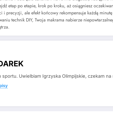
jdź etap po etapie, krok po kroku, aż osiągniesz oczekiwa
i i precyzji, ale efekt końcowy rekompensuje każdą minut
niu technik DIY, Twoja makrama nabierze niepowtarzalnego
trza.
DAREK
sportu. Uwielbiam Igrzyska Olimpijskie, czekam na n
pisy