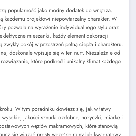
ększą popularność jako modny dodatek do wnętrza.
ą każdemu projektowi niepowtarzalny charakter. W
tóry pozwala na wyrażenie indywidualnego stylu oraz
 eklektyczne mieszanki, każdy element dekoracji
wykły pokój w przestrzeń pełną ciepła i charakteru.
a, doskonale wpisuje się w ten nurt. Niezależnie od
rozwiązanie, które podkreśli unikalny klimat każdego
kroku. W tym poradniku dowiesz się, jak w łatwy
wysokiej jakości sznurki ozdobne, nożyczki, miarkę i
e podstawowych węzłów makramowych, które stanowią
ucz się wiązać prosty węzeł spiralny lub kwadratowy,