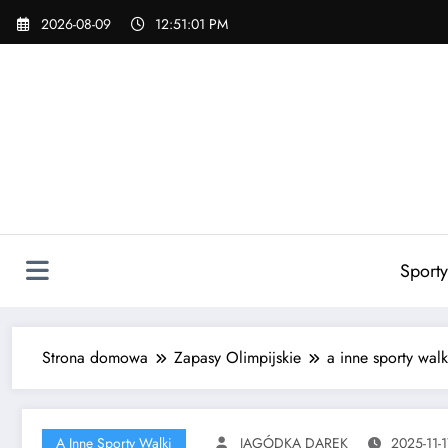
Skip
2026-08-09
12:51:03 PM
to
content
Sporty
Strona domowa
Zapasy Olimpijskie
a inne sporty walk
A Inne Sporty Walki
JAGÓDKA DAREK
2025-11-1