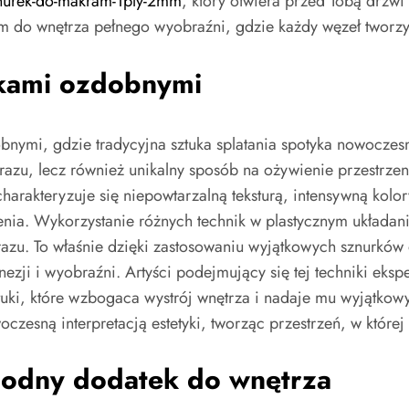
sznurek-do-makram-1ply-2mm
, który otwiera przed Tobą drzwi 
zem do wnętrza pełnego wyobraźni, gdzie każdy węzeł tworzy
rkami ozdobnymi
ymi, gdzie tradycyjna sztuka splatania spotyka nowoczesn
yrazu, lecz również unikalny sposób na ożywienie przestrz
arakteryzuje się niepowtarzalną teksturą, intensywną kolo
nia. Wykorzystanie różnych technik w plastycznym układan
razu. To właśnie dzięki zastosowaniu wyjątkowych sznurków
ezji i wyobraźni. Artyści podejmujący się tej techniki ekspe
tuki, które wzbogaca wystrój wnętrza i nadaje mu wyjątkowy
zesną interpretacją estetyki, tworząc przestrzeń, w której
modny dodatek do wnętrza