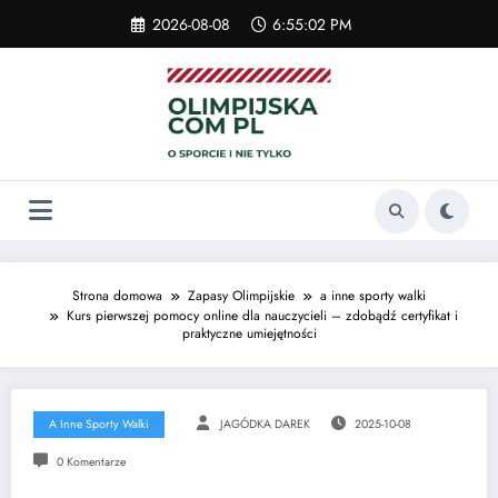
Skip
2026-08-08
6:55:02 PM
to
content
Strona domowa
Zapasy Olimpijskie
a inne sporty walki
Kurs pierwszej pomocy online dla nauczycieli – zdobądź certyfikat i
praktyczne umiejętności
A Inne Sporty Walki
JAGÓDKA DAREK
2025-10-08
0 Komentarze