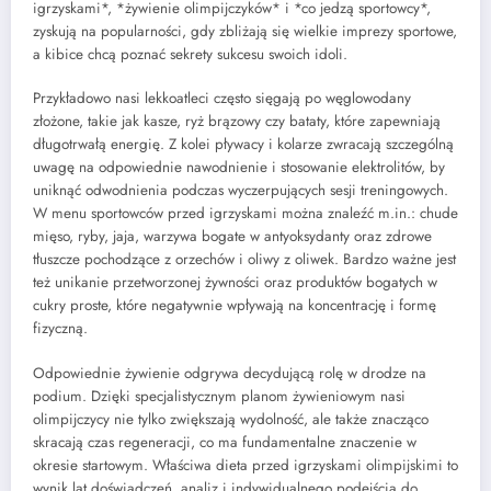
igrzyskami*, *żywienie olimpijczyków* i *co jedzą sportowcy*,
zyskują na popularności, gdy zbliżają się wielkie imprezy sportowe,
a kibice chcą poznać sekrety sukcesu swoich idoli.
Przykładowo nasi lekkoatleci często sięgają po węglowodany
złożone, takie jak kasze, ryż brązowy czy bataty, które zapewniają
długotrwałą energię. Z kolei pływacy i kolarze zwracają szczególną
uwagę na odpowiednie nawodnienie i stosowanie elektrolitów, by
uniknąć odwodnienia podczas wyczerpujących sesji treningowych.
W menu sportowców przed igrzyskami można znaleźć m.in.: chude
mięso, ryby, jaja, warzywa bogate w antyoksydanty oraz zdrowe
tłuszcze pochodzące z orzechów i oliwy z oliwek. Bardzo ważne jest
też unikanie przetworzonej żywności oraz produktów bogatych w
cukry proste, które negatywnie wpływają na koncentrację i formę
fizyczną.
Odpowiednie żywienie odgrywa decydującą rolę w drodze na
podium. Dzięki specjalistycznym planom żywieniowym nasi
olimpijczycy nie tylko zwiększają wydolność, ale także znacząco
skracają czas regeneracji, co ma fundamentalne znaczenie w
okresie startowym. Właściwa dieta przed igrzyskami olimpijskimi to
wynik lat doświadczeń, analiz i indywidualnego podejścia do