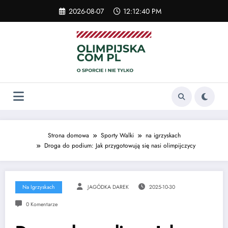
Skip
2026-08-07
12:12:40 PM
to
content
Strona domowa
Sporty Walki
na igrzyskach
Droga do podium: Jak przygotowują się nasi olimpijczycy
Na Igrzyskach
JAGÓDKA DAREK
2025-10-30
0 Komentarze