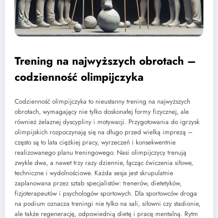
Trening na najwyższych obrotach –
codzienność olimpijczyka
Codzienność olimpijczyka to nieustanny trening na najwyższych
obrotach, wymagający nie tylko doskonałej formy fizycznej, ale
również żelaznej dyscypliny i motywacji. Przygotowania do igrzysk
olimpijskich rozpoczynają się na długo przed wielką imprezą –
często są to lata ciężkiej pracy, wyrzeczeń i konsekwentnie
realizowanego planu treningowego. Nasi olimpijczycy trenują
zwykle dwa, a nawet trzy razy dziennie, łącząc ćwiczenia siłowe,
techniczne i wydolnościowe. Każda sesja jest skrupulatnie
zaplanowana przez sztab specjalistów: trenerów, dietetyków,
fizjoterapeutów i psychologów sportowych. Dla sportowców droga
na podium oznacza treningi nie tylko na sali, siłowni czy stadionie,
ale także regenerację, odpowiednią dietę i pracę mentalną. Rytm