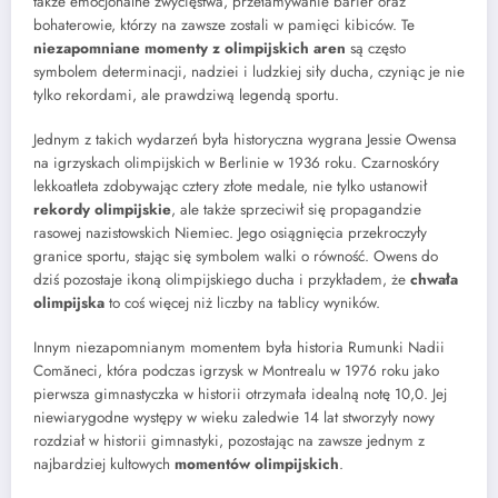
także emocjonalne zwycięstwa, przełamywanie barier oraz
bohaterowie, którzy na zawsze zostali w pamięci kibiców. Te
niezapomniane momenty z olimpijskich aren
są często
symbolem determinacji, nadziei i ludzkiej siły ducha, czyniąc je nie
tylko rekordami, ale prawdziwą legendą sportu.
Jednym z takich wydarzeń była historyczna wygrana Jessie Owensa
na igrzyskach olimpijskich w Berlinie w 1936 roku. Czarnoskóry
lekkoatleta zdobywając cztery złote medale, nie tylko ustanowił
rekordy olimpijskie
, ale także sprzeciwił się propagandzie
rasowej nazistowskich Niemiec. Jego osiągnięcia przekroczyły
granice sportu, stając się symbolem walki o równość. Owens do
dziś pozostaje ikoną olimpijskiego ducha i przykładem, że
chwała
olimpijska
to coś więcej niż liczby na tablicy wyników.
Innym niezapomnianym momentem była historia Rumunki Nadii
Comăneci, która podczas igrzysk w Montrealu w 1976 roku jako
pierwsza gimnastyczka w historii otrzymała idealną notę 10,0. Jej
niewiarygodne występy w wieku zaledwie 14 lat stworzyły nowy
rozdział w historii gimnastyki, pozostając na zawsze jednym z
najbardziej kultowych
momentów olimpijskich
.