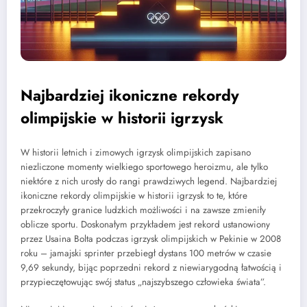
Najbardziej ikoniczne rekordy
olimpijskie w historii igrzysk
W historii letnich i zimowych igrzysk olimpijskich zapisano
niezliczone momenty wielkiego sportowego heroizmu, ale tylko
niektóre z nich urosły do rangi prawdziwych legend. Najbardziej
ikoniczne rekordy olimpijskie w historii igrzysk to te, które
przekroczyły granice ludzkich możliwości i na zawsze zmieniły
oblicze sportu. Doskonałym przykładem jest rekord ustanowiony
przez Usaina Bolta podczas igrzysk olimpijskich w Pekinie w 2008
roku – jamajski sprinter przebiegł dystans 100 metrów w czasie
9,69 sekundy, bijąc poprzedni rekord z niewiarygodną łatwością i
przypieczętowując swój status „najszybszego człowieka świata”.