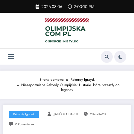
Skip
2026-08-06
2:00:10 PM
to
content
Strona domowa
Rekordy Igrzysk
Niezapomniane Rekordy Olimpijskie: Historie, które przeszły do
legendy
Rekordy Igrzysk
JAGÓDKA DAREK
2025-09-20
0 Komentarze