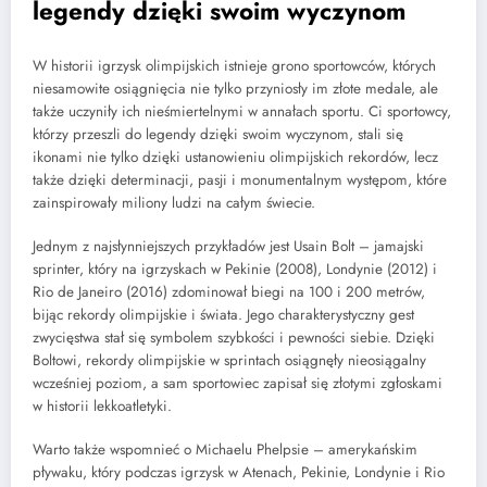
legendy dzięki swoim wyczynom
W historii igrzysk olimpijskich istnieje grono sportowców, których
niesamowite osiągnięcia nie tylko przyniosły im złote medale, ale
także uczyniły ich nieśmiertelnymi w annałach sportu. Ci sportowcy,
którzy przeszli do legendy dzięki swoim wyczynom, stali się
ikonami nie tylko dzięki ustanowieniu olimpijskich rekordów, lecz
także dzięki determinacji, pasji i monumentalnym występom, które
zainspirowały miliony ludzi na całym świecie.
Jednym z najsłynniejszych przykładów jest Usain Bolt – jamajski
sprinter, który na igrzyskach w Pekinie (2008), Londynie (2012) i
Rio de Janeiro (2016) zdominował biegi na 100 i 200 metrów,
bijąc rekordy olimpijskie i świata. Jego charakterystyczny gest
zwycięstwa stał się symbolem szybkości i pewności siebie. Dzięki
Boltowi, rekordy olimpijskie w sprintach osiągnęły nieosiągalny
wcześniej poziom, a sam sportowiec zapisał się złotymi zgłoskami
w historii lekkoatletyki.
Warto także wspomnieć o Michaelu Phelpsie – amerykańskim
pływaku, który podczas igrzysk w Atenach, Pekinie, Londynie i Rio