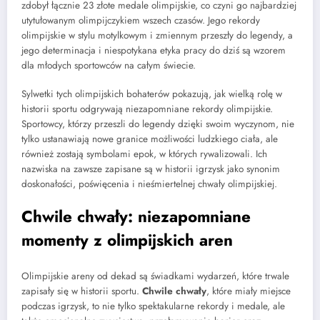
zdobył łącznie 23 złote medale olimpijskie, co czyni go najbardziej
utytułowanym olimpijczykiem wszech czasów. Jego rekordy
olimpijskie w stylu motylkowym i zmiennym przeszły do legendy, a
jego determinacja i niespotykana etyka pracy do dziś są wzorem
dla młodych sportowców na całym świecie.
Sylwetki tych olimpijskich bohaterów pokazują, jak wielką rolę w
historii sportu odgrywają niezapomniane rekordy olimpijskie.
Sportowcy, którzy przeszli do legendy dzięki swoim wyczynom, nie
tylko ustanawiają nowe granice możliwości ludzkiego ciała, ale
również zostają symbolami epok, w których rywalizowali. Ich
nazwiska na zawsze zapisane są w historii igrzysk jako synonim
doskonałości, poświęcenia i nieśmiertelnej chwały olimpijskiej.
Chwile chwały: niezapomniane
momenty z olimpijskich aren
Olimpijskie areny od dekad są świadkami wydarzeń, które trwale
zapisały się w historii sportu.
Chwile chwały
, które miały miejsce
podczas igrzysk, to nie tylko spektakularne rekordy i medale, ale