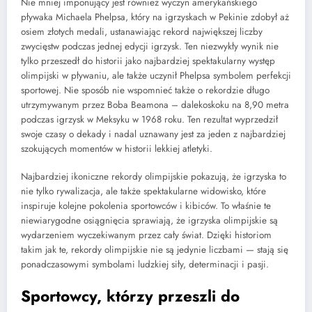
Nie mniej imponujący jest również wyczyn amerykańskiego
pływaka Michaela Phelpsa, który na igrzyskach w Pekinie zdobył aż
osiem złotych medali, ustanawiając rekord największej liczby
zwycięstw podczas jednej edycji igrzysk. Ten niezwykły wynik nie
tylko przeszedł do historii jako najbardziej spektakularny występ
olimpijski w pływaniu, ale także uczynił Phelpsa symbolem perfekcji
sportowej. Nie sposób nie wspomnieć także o rekordzie długo
utrzymywanym przez Boba Beamona – dalekoskoku na 8,90 metra
podczas igrzysk w Meksyku w 1968 roku. Ten rezultat wyprzedził
swoje czasy o dekady i nadal uznawany jest za jeden z najbardziej
szokujących momentów w historii lekkiej atletyki.
Najbardziej ikoniczne rekordy olimpijskie pokazują, że igrzyska to
nie tylko rywalizacja, ale także spektakularne widowisko, które
inspiruje kolejne pokolenia sportowców i kibiców. To właśnie te
niewiarygodne osiągnięcia sprawiają, że igrzyska olimpijskie są
wydarzeniem wyczekiwanym przez cały świat. Dzięki historiom
takim jak te, rekordy olimpijskie nie są jedynie liczbami — stają się
ponadczasowymi symbolami ludzkiej siły, determinacji i pasji.
Sportowcy, którzy przeszli do