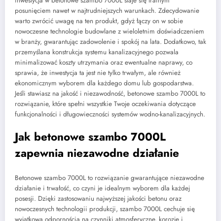
inwestycja w betonowe szambo 7000L staje się trafnym
posunięciem nawet w najtrudniejszych warunkach. Zdecydowanie
warto zwrócić uwagę na ten produkt, gdyż łączy on w sobie
nowoczesne technologie budowlane z wieloletnim doświadczeniem
w branży, gwarantując zadowolenie i spokój na lata. Dodatkowo, tak
przemyślana konstrukcja systemu kanalizacyjnego pozwala
minimalizować koszty utrzymania oraz ewentualne naprawy, co
sprawia, że inwestycja ta jest nie tylko trwałym, ale również
ekonomicznym wyborem dla każdego domu lub gospodarstwa.
Jeśli stawiasz na jakość i niezawodność, betonowe szambo 7000L to
rozwiązanie, które spełni wszystkie Twoje oczekiwania dotyczące
funkcjonalności i długowieczności systemów wodno-kanalizacyjnych.
Jak betonowe szambo 7000L
zapewnia niezawodne działanie
Betonowe szambo 7000L to rozwiązanie gwarantujące niezawodne
działanie i trwałość, co czyni je idealnym wyborem dla każdej
posesji. Dzięki zastosowaniu najwyższej jakości betonu oraz
nowoczesnych technologii produkcji, szambo 7000L cechuje się
wyjątkową odpornością na czynniki atmosferyczne, korozję i