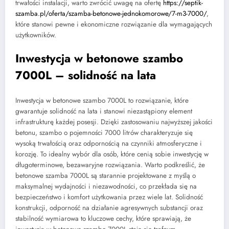
trwałości instalacji, warto zwrócić uwagę na ofertę
https://septik-
szamba.pl/oferta/szamba-betonowe-jednokomorowe/7-m3-7000/
,
które stanowi pewne i ekonomiczne rozwiązanie dla wymagających
użytkowników.
Inwestycja w betonowe szambo
7000L – solidność na lata
Inwestycja w betonowe szambo 7000L to rozwiązanie, które
gwarantuje solidność na lata i stanowi niezastąpiony element
infrastrukturę każdej posesji. Dzięki zastosowaniu najwyższej jakości
betonu, szambo o pojemności 7000 litrów charakteryzuje się
wysoką trwałością oraz odpornością na czynniki atmosferyczne i
korozję. To idealny wybór dla osób, które cenią sobie inwestycję w
długoterminowe, bezawaryjne rozwiązania. Warto podkreślić, że
betonowe szamba 7000L są starannie projektowane z myślą o
maksymalnej wydajności i niezawodności, co przekłada się na
bezpieczeństwo i komfort użytkowania przez wiele lat. Solidność
konstrukcji, odporność na działanie agresywnych substancji oraz
stabilność wymiarowa to kluczowe cechy, które sprawiają, że