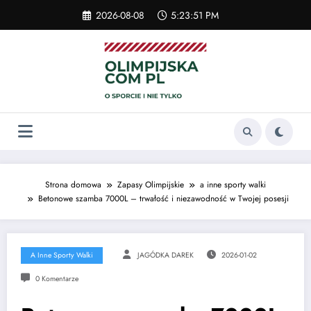
Skip
2026-08-08
5:23:51 PM
to
content
Strona domowa
Zapasy Olimpijskie
a inne sporty walki
Betonowe szamba 7000L – trwałość i niezawodność w Twojej posesji
A Inne Sporty Walki
JAGÓDKA DAREK
2026-01-02
0 Komentarze